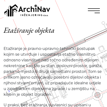
Etažiranje objekta
Etažiranje je pravno-upravno-tehnički postupak
kojim se utvrđuje i uspostavlja etažno vlasništvo
odnosno vlasništvo nad točno određenim dijelom
nekretnine kao što su stan, poslovni prostor, garaža,
parkirno mjesto ili drugi samostalni prostori. Tom se
prilikom jasno označavaju posebni dijelovi objekta i
njihovi stvarni omjeri, uz pripadajuće idealne udjele
u zajedničkim dijelovima zgrade i u zemljištu na
kojem je objekt izgrađen.
U praksi, bez etažiranja, suvlasnici su upisani u