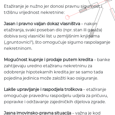
Etažiranje je nužno jer donosi pravnu sigurnost i
tržišnu vrijednost nekretnine:
Jasan i pravno valjan dokaz vlasništva
– nakon
etažiranja, svaki poseban dio (npr. stan ili garaža)
dobiva svoj vlasnički list u zemljišnim knjigama
(„gruntovnici“), što omogućuje sigurno raspolaganje
nekretninom.
Mogućnost kupnje i prodaje putem kredita
– banke
zahtijevaju uredno etažiranu nekretninu za
odobrenje hipotekarnih kredita jer se samo tada
pojedina jedinica može založiti kao osiguranje.
Lakše upravljanje i raspodjela troškova
– etažiranje
omogućuje pravednu raspodjelu udjela za pričuvu,
popravke i održavanje zajedničkih dijelova zgrade.
Jasna imovinsko-pravna situacija
– važna je kod